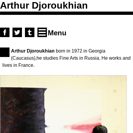
Arthur Djoroukhian
Skip to content
facebook
twitter
tumblr
Menu
Arthur Djoroukhian
born in 1972 in Georgia
(Caucasus),he studies Fine Arts in Russia. He works and
lives in France.