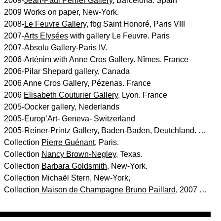
2009-
Jean-Paul Perrier Gallery
, Barcelona. Spain
2009 Works on paper, New-York.
2008-
Le Feuvre Gallery
, fbg Saint Honoré, Paris VIII
2007-
Arts Elysées
with gallery Le Feuvre. Paris
2007-Absolu Gallery-Paris IV.
2006-Arténim with Anne Cros Gallery. Nîmes. France
2006-Pilar Shepard gallery, Canada
2006 Anne Cros Gallery, Pézenas. France
2006
Elisabeth Couturier Gallery
, Lyon. France
2005-Oocker gallery, Nederlands
2005-Europ’Art- Geneva- Switzerland
2005-Reiner-Printz Gallery, Baden-Baden, Deutchland. …
Collection
Pierre Guénant
, Paris.
Collection
Nancy Brown-Negley
, Texas.
Collection
Barbara Goldsmith
, New-York.
Collection Michaël Stern, New-York,
Collection
Maison de Champagne Bruno Paillard
, 2007 …